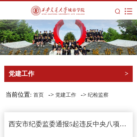
党建工作
>
当前位置:
->
->
首页
党建工作
纪检监察
西安市纪委监委通报5起违反中央八项规
定精神典型问题