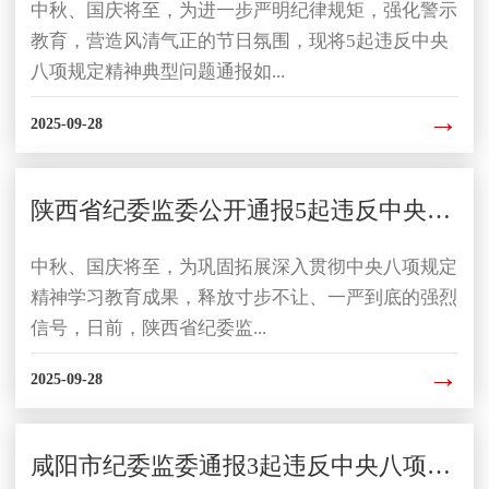
中秋、国庆将至，为进一步严明纪律规矩，强化警示
教育，营造风清气正的节日氛围，现将5起违反中央
八项规定精神典型问题通报如...
→
2025-09-28
陕西省纪委监委公开通报5起违反中央八
项规定精神典型问题
中秋、国庆将至，为巩固拓展深入贯彻中央八项规定
精神学习教育成果，释放寸步不让、一严到底的强烈
信号，日前，陕西省纪委监...
→
2025-09-28
咸阳市纪委监委通报3起违反中央八项规