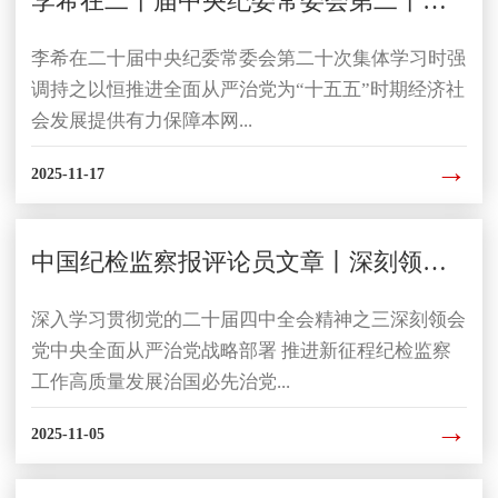
李希在二十届中央纪委常委会第二十次
集体学习时强调 持之以恒推进全面从严
李希在二十届中央纪委常委会第二十次集体学习时强
治党 为“十五五”时期经济社会发展提供
调持之以恒推进全面从严治党为“十五五”时期经济社
有力保障
会发展提供有力保障本网...
→
2025-11-17
中国纪检监察报评论员文章丨深刻领会
党中央全面从严治党战略部署 推进新征
深入学习贯彻党的二十届四中全会精神之三深刻领会
程纪检监察工作高质量发展
党中央全面从严治党战略部署 推进新征程纪检监察
工作高质量发展治国必先治党...
→
2025-11-05