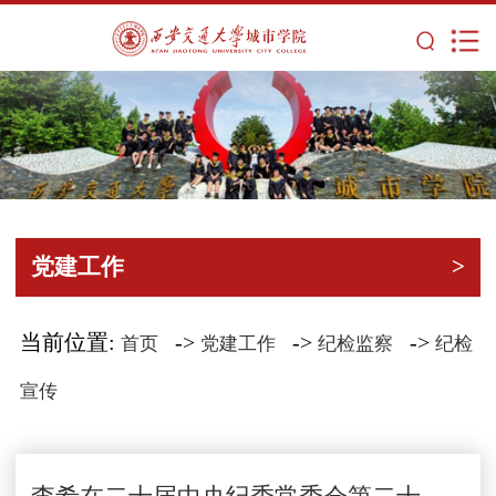
党建工作
>
当前位置:
->
->
->
首页
党建工作
纪检监察
纪检
宣传