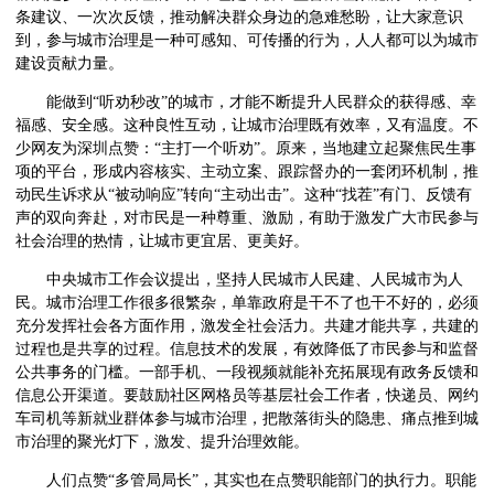
条建议、一次次反馈，推动解决群众身边的急难愁盼，让大家意识
到，参与城市治理是一种可感知、可传播的行为，人人都可以为城市
建设贡献力量。
能做到“听劝秒改”的城市，才能不断提升人民群众的获得感、幸
福感、安全感。这种良性互动，让城市治理既有效率，又有温度。不
少网友为深圳点赞：“主打一个听劝”。原来，当地建立起聚焦民生事
项的平台，形成内容核实、主动立案、跟踪督办的一套闭环机制，推
动民生诉求从“被动响应”转向“主动出击”。这种“找茬”有门、反馈有
声的双向奔赴，对市民是一种尊重、激励，有助于激发广大市民参与
社会治理的热情，让城市更宜居、更美好。
中央城市工作会议提出，坚持人民城市人民建、人民城市为人
民。城市治理工作很多很繁杂，单靠政府是干不了也干不好的，必须
充分发挥社会各方面作用，激发全社会活力。共建才能共享，共建的
过程也是共享的过程。信息技术的发展，有效降低了市民参与和监督
公共事务的门槛。一部手机、一段视频就能补充拓展现有政务反馈和
信息公开渠道。要鼓励社区网格员等基层社会工作者，快递员、网约
车司机等新就业群体参与城市治理，把散落街头的隐患、痛点推到城
市治理的聚光灯下，激发、提升治理效能。
人们点赞“多管局局长”，其实也在点赞职能部门的执行力。职能