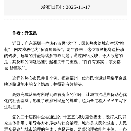
发布日期：2025-11-17
作者：亓玉昆
近日，广东深圳一位热心市民“火”了，因其热衷给城市生活“挑
刺”，网友戏称他为“多管局局长”。两年多来，这位市民把身边松动
的砖块、危险的井盖等诸多市政问题，通过网络反映。令人欣慰的
是，其反映的问题迅速引起相关部门重视，“件件有落实，每次都
被‘秒整改’”。
这样的热心市民并非个例。福建福州一位市民也通过网络平台反
映道路设施中的安全隐患，并得到有效解决。
高效完成从民有所呼到政有所应的闭环，让城市治理具备动态优
化的社会基础，彰显了政府对民意的尊重，也为全过程人民民主写下
生动注脚。
党的二十届四中全会通过的“十五五”规划建议提出，发挥人民群
众主体作用，引导各方有序参与社会治理。城市是人民的城市，人民
群众是参与城市治理的主体，也是评价、监督治理效能的主体。一条